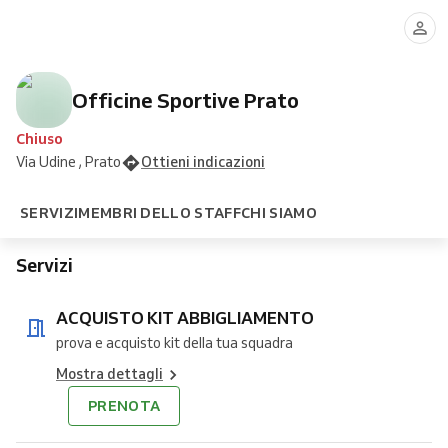
Commesso
Commesso
KIT
KIT
1
2
ABBIGLIAMENTO
O
MANCANZE
DI
KIT
Officine Sportive Prato
Chiuso
Via Udine , Prato
Ottieni indicazioni
SERVIZI
MEMBRI DELLO STAFF
CHI SIAMO
Servizi
ACQUISTO KIT ABBIGLIAMENTO
prova e acquisto kit della tua squadra
Mostra dettagli
PRENOTA